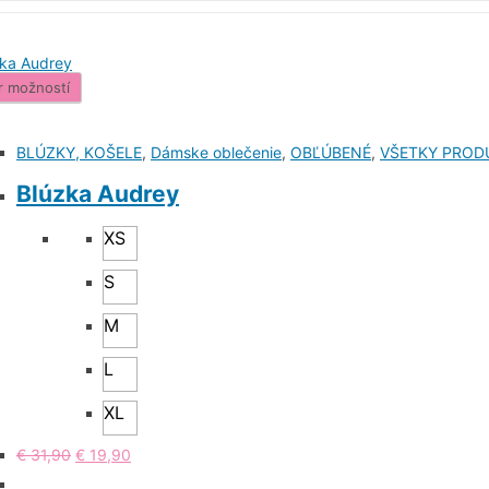
r možností
BLÚZKY, KOŠELE
,
Dámske oblečenie
,
OBĽÚBENÉ
,
VŠETKY PROD
Blúzka Audrey
XS
S
M
L
XL
€
31,90
€
19,90