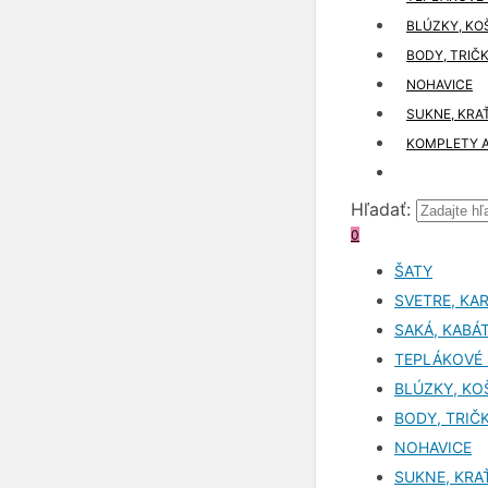
BLÚZKY, KO
BODY, TRIČ
NOHAVICE
SUKNE, KRA
KOMPLETY A
Hľadať:
0
ŠATY
SVETRE, KA
SAKÁ, KABÁ
TEPLÁKOVÉ
BLÚZKY, KO
BODY, TRIČ
NOHAVICE
SUKNE, KRA