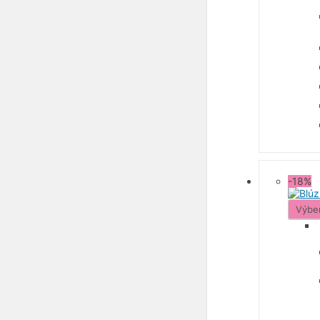
-18%
Výbe