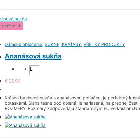
r možností
Dámske oblečenie
,
SUKNE, KRAŤASY
,
VŠETKY PRODUKTY
Ananásová sukňa
L
€
22,90
Krásna bavlnená sukňa s ananásovou potlačou, je perfektný kúsok
botaskami. Siaha tesne pod kolená, je nariasená, na prednej č
ROZMERY: Rozmery zodpovedajú štandardným EÚ veľkostiam.Na 