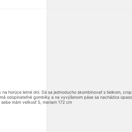
 na horúce letné dni. Dá sa jednoducho skombinovať s tielkom, crop
asti má odopínateľné gombíky a na vyvýšenom páse sa nachádza opa
sebe mám veľkosť S, meriam 172 cm