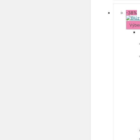
-38%
Výbe