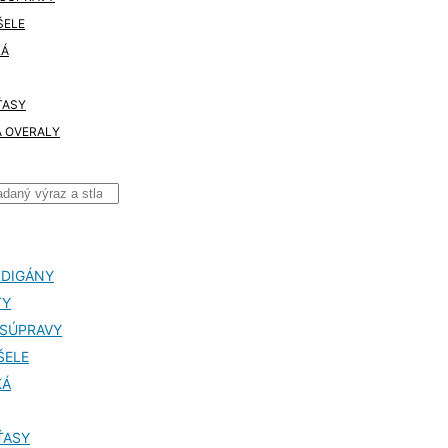
ŠELE
KÁ
ŤASY
 OVERALY
RDIGÁNY
TY
 SÚPRAVY
ŠELE
KÁ
ŤASY