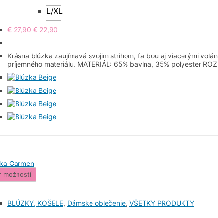
L/XL
€
27,90
€
22,90
Krásna blúzka zaujímavá svojim strihom, farbou aj viacerými volánm
príjemného materiálu. MATERIÁL: 65% bavlna, 35% polyester R
r možností
BLÚZKY, KOŠELE
,
Dámske oblečenie
,
VŠETKY PRODUKTY