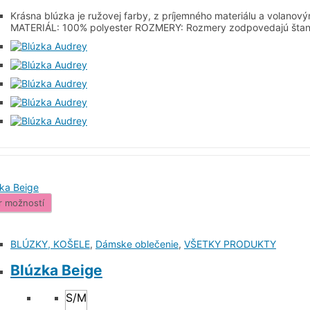
Krásna blúzka je ružovej farby, z príjemného materiálu a volanovým
MATERIÁL: 100% polyester ROZMERY: Rozmery zodpovedajú štand
r možností
BLÚZKY, KOŠELE
,
Dámske oblečenie
,
VŠETKY PRODUKTY
Blúzka Beige
S/M