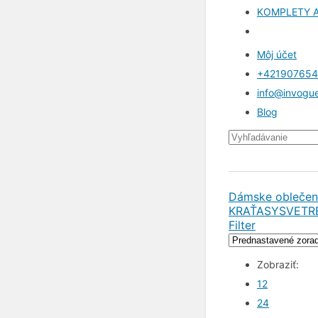
KOMPLETY 
Môj účet
+42190765
info@invogu
Blog
Dámske oblečen
KRAŤASY
SVETR
Filter
Zobraziť:
12
24