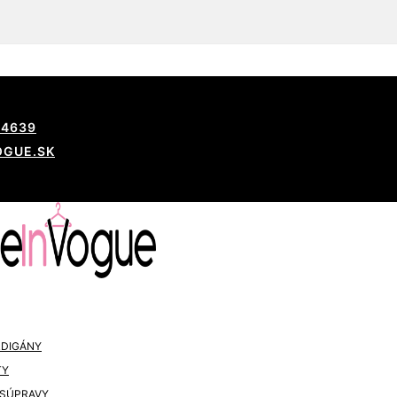
54639
OGUE.SK
RDIGÁNY
TY
 SÚPRAVY