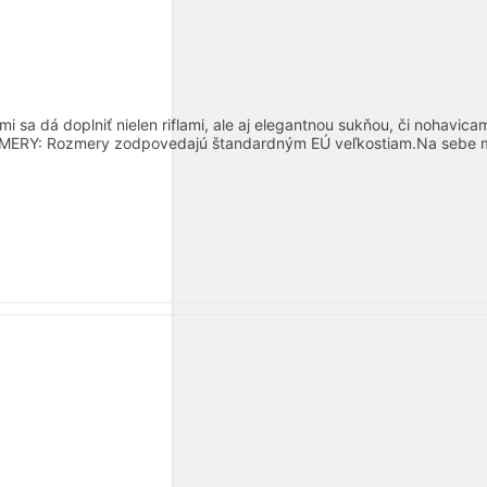
i sa dá doplniť nielen riflami, ale aj elegantnou sukňou, či nohavicam
OZMERY: Rozmery zodpovedajú štandardným EÚ veľkostiam.Na sebe 