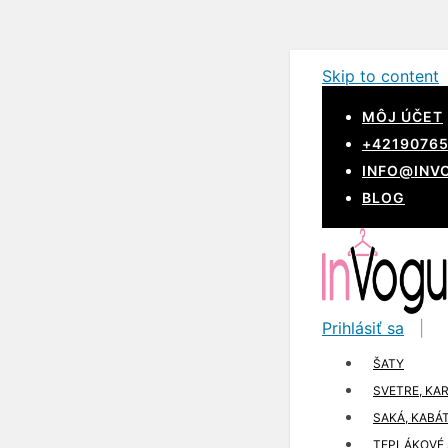
Skip to content
MÔJ ÚČET
+4219076
INFO@INV
BLOG
Prihlásiť sa
|
ŠATY
SVETRE, KA
SAKÁ, KABÁ
TEPLÁKOVÉ