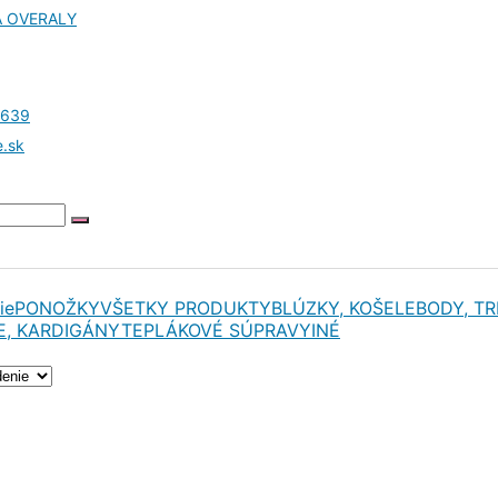
A OVERALY
4639
e.sk
ie
PONOŽKY
VŠETKY PRODUKTY
BLÚZKY, KOŠELE
BODY, TR
E, KARDIGÁNY
TEPLÁKOVÉ SÚPRAVY
INÉ