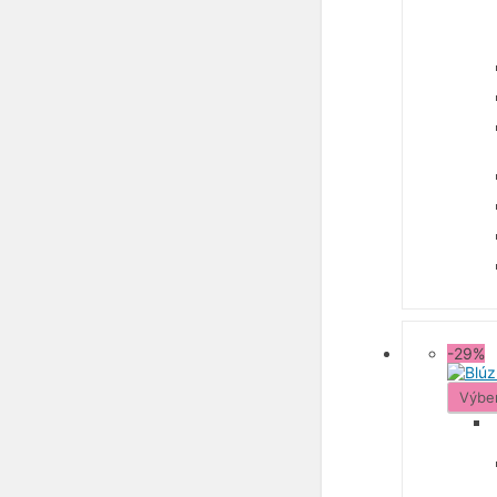
-29%
Výbe